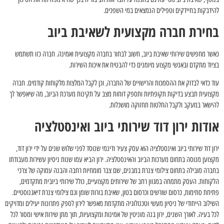
להידבקות בחיידקים וטפילים הנמצאים במי השפכים.
בחירת חברה מקצועית לשאיבת ביוב
כאשר מחפשים שירותי שאיבת ביוב, חשוב לבחור בחברה מקצועית ואמינה. חברה כזו תשתמש
בציוד מתקדם ובאנשי מקצוע מיומנים כדי להבטיח את איכות השירות.
עוד כדאי לבדוק את ההסמכות והרישויים של החברה, וכן לקבל המלצות מלקוחות קודמים. חברה
מקצועית תבצע בדיקות תקופתיות ותספק דוחות מצב על תקינות מערכת הביוב, מה שיאפשר לך
להישאר במעקב ולקבל החלטות תחזוקה מושכלות.
אודות ירון דוד שירותי ביוב ואינסטלציה
ירון דוד שירותי ביוב ואינסטלציה הוא עסק צעיר ודינמי שנוסד לפני שלוש שנים על ידי ירון דוד,
מקצוען מנוסה בתחום מערכות הביוב והאינסטלציה. ירון הביא עמו שנות ניסיון עשירות מעבודתו
בחברה מובילה בתחום צילומי צנרת במבנים, שם צבר מומחיות רחבה והבנה עמוקה של צרכי
הלקוחות. העסק מתמחה במגוון רחב של שירותים מקצועיים, כולל שירותי ביובית מתקדמים,
פתיחת סתימות, כרסום שורשים וכרסום בטון, שאיבת בורות שומן וגם צילומי צנרת דיאגנוסטיים.
השילוב הייחודי של ניסיון מעשי וטכנולוגיה מתקדמת מאפשר לירון לספק פתרונות יעילים ומדויקים
לכל בעיה. לאורך השנים, ירון בנה מוניטין של אמינות ומקצועיות, תוך מתן שירות אישי ומסור לכל