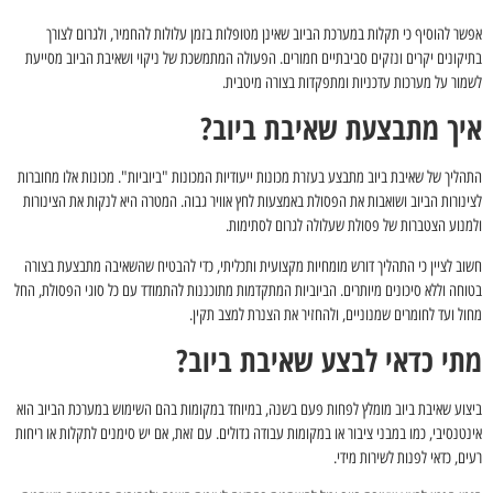
אפשר להוסיף כי תקלות במערכת הביוב שאינן מטופלות בזמן עלולות להחמיר, ולגרום לצורך
בתיקונים יקרים ונזקים סביבתיים חמורים. הפעולה המתמשכת של ניקוי ושאיבת הביוב מסייעת
לשמור על מערכות עדכניות ומתפקדות בצורה מיטבית.
איך מתבצעת שאיבת ביוב?
התהליך של שאיבת ביוב מתבצע בעזרת מכונות ייעודיות המכונות "ביוביות". מכונות אלו מחוברות
לצינורות הביוב ושואבות את הפסולת באמצעות לחץ אוויר גבוה. המטרה היא לנקות את הצינורות
ולמנוע הצטברות של פסולת שעלולה לגרום לסתימות.
חשוב לציין כי התהליך דורש מומחיות מקצועית ותכליתי, כדי להבטיח שהשאיבה מתבצעת בצורה
בטוחה וללא סיכונים מיותרים. הביוביות המתקדמות מתוכננות להתמודד עם כל סוגי הפסולת, החל
מחול ועד לחומרים שמנוניים, ולהחזיר את הצנרת למצב תקין.
מתי כדאי לבצע שאיבת ביוב?
ביצוע שאיבת ביוב מומלץ לפחות פעם בשנה, במיוחד במקומות בהם השימוש במערכת הביוב הוא
אינטנסיבי, כמו במבני ציבור או במקומות עבודה גדולים. עם זאת, אם יש סימנים לתקלות או ריחות
רעים, כדאי לפנות לשירות מידי.