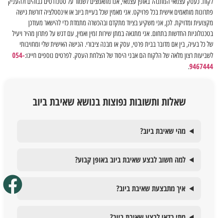
לקוח. כעסק עצמאי המתנהל באופן עצמאי, אנו מתאמצים לשמור על סטנדרטים גבוהים ולהעניק
פתרונות מותאמים אישית בכל פרויקט. אני מאמין שכל בעיית ביוב או אינסטלציה דורשת גישה
מקצועית ומדויקת. לכן, אני משקיע בציוד מתקדם ובהכשרה מתמדת כדי להישאר מעודכן
בטכנולוגיות החדשות בתחום. אני מתגאה במתן שירות זמין ואמין, עם דגש על פתרון מהיר ויעיל
של כל בעיה, בין אם מדובר בבית פרטי, עסק או מבנה ציבורי. הגישה האישית שלי ומחויבותי
054-
לשביעות רצון מלאה של הלקוח הם אבני היסוד של הצלחת העסק. לפרטים נוספים חייגו:
9467444
.
שאלות ותשובות נפוצות בנושא שאיבת ביוב
מהי שאיבת ביוב?
למה חשוב לבצע שאיבת ביוב באופן קבוע?
איך מתבצעת שאיבת ביוב?
מתי כדאי לבצע שאיבת ביוב?