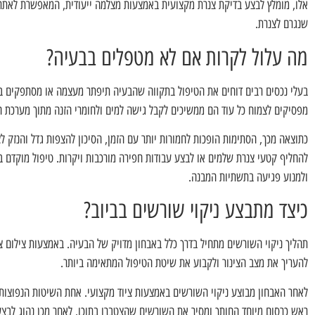
אלו, מומלץ לבצע בדיקת צנרת מקצועית באמצעות מצלמה ייעודית, המאפשרת לאתר
שנגרם לצנרת.
מה עלול לקרות אם לא מטפלים בבעיה?
בעלי נכסים רבים דוחים את הטיפול בתקווה שהבעיה תיפתר מעצמה או מסתפקים ב
מפסיקים לצמוח כל עוד הם ממשיכים לקבל גישה למים ולחומרי הזנה מתוך מערכת ה
כתוצאה מכך, הסתימות הופכות לחמורות יותר עם הזמן, הסיכון להצפות גדל והנזק ל
להחליף קטעי צנרת שלמים או לבצע עבודות חפירה מורכבות ויקרות. טיפול מוקדם ב
ולמנוע פגיעה בתשתיות המבנה.
כיצד מתבצע ניקוי שורשים בביוב?
תהליך ניקוי השורשים מתחיל בדרך כלל באבחון מדויק של הבעיה. באמצעות צילום צ
להעריך את מצב הצינור ולקבוע את שיטת הטיפול המתאימה ביותר.
לאחר האבחון מבוצע ניקוי השורשים באמצעות ציוד מקצועי. אחת השיטות הנפוצות 
ראש כרסום מיוחד החותך ומסיר את השורשים שהצטברו בתוכו. לאחר מכן נהוג לבצע