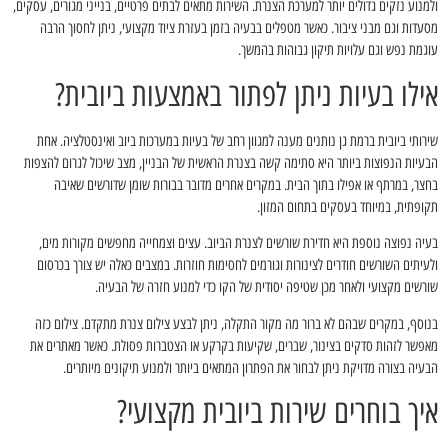
ולמנוע נזקים גדולים יותר למערכת הצנרת. השירות מתאים לבתים פרטיים, בנייני מגורים, עסקים,
מסעדות וגם מבני ציבור. כאשר מטפלים בבעיה בזמן בעזרת ציוד מקצועי, ניתן לחסוך הרבה
עוגמת נפש וגם עלויות תיקון גבוהות בהמשך.
אילו בעיות ניתן לפתור באמצעות ביובית?
שירותי ביובית ברמת גן נותנים מענה למגוון רחב של בעיות במערכות ביוב ואינסטלציה. אחת
הבעיות הנפוצות ביותר היא סתימה קשה בצנרת הראשית של הבניין, מצב שיכול לגרום להצפות
בחצר, במרתף או אפילו בתוך הבית. במקרים אחרים מדובר בבורות שומן שדורשים שאיבה
תקופתית, במיוחד בעסקים בתחום המזון.
בעיה נפוצה נוספת היא חדירת שורשים לצנרת הביוב. עצים וצמחייה מחפשים מקורות מים,
ולעיתים השורשים חודרים לצינורות וגורמים לחסימות חוזרות. במצבים כאלה יש צורך בכרסום
שורשים מקצועי ולאחר מכן שטיפה יסודית של הקו כדי למנוע חזרה של הבעיה.
בנוסף, במקרים שבהם לא ברור מה מקור התקלה, ניתן לבצע צילום צנרת מתקדם. צילום כזה
מאפשר לזהות סדקים בצינור, שברים, שקיעות בקרקע או הצטברות פסולת. כאשר מאתרים את
הבעיה בצורה מדויקת ניתן לבחור את הפתרון המתאים ביותר ולמנוע תיקונים מיותרים.
איך בוחרים שירות ביובית מקצועי?